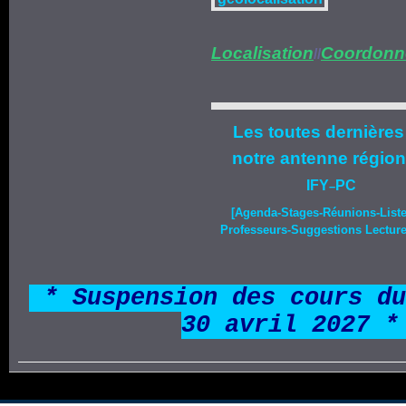
Localisation
Coordonn
//
Les toutes dernières
notre
antenne région
IFY
PC
–
[Agenda-
Stages
-Réunions-List
Professeurs-Suggestions Lecture-
*
* Suspension des cours du
30 avril 2027 *