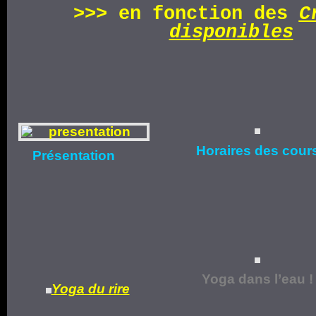
>>>
en fonction d
es
C
disponibles
Horaires
des cour
Présentation
Yoga dans l’eau !
Yoga du rire