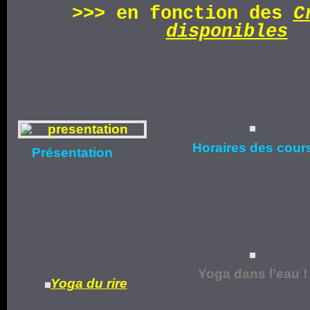
>>>
en fonction d
es
C
disponibles
Horaires
des cour
Présentation
Yoga dans l’eau !
Yoga du rire