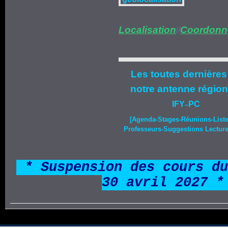
Localisation
Coordonn
//
Les toutes dernières
notre
antenne région
IFY
PC
–
[Agenda-
Stages
-Réunions-List
Professeurs-Suggestions Lecture-
*
* Suspension des cours du
30 avril 2027 *