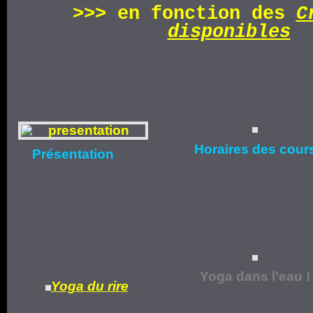
>>>
en fonction d
es
C
disponibles
Horaires
des cour
Présentation
Yoga dans l’eau !
Yoga du rire