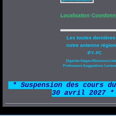
Localisation
Coordonn
//
Les toutes dernières
notre
antenne région
IFY
PC
–
[Agenda-
Stages
-Réunions-List
Professeurs-Suggestions Lecture-
*
* Suspension des cours du
30 avril 2027 *