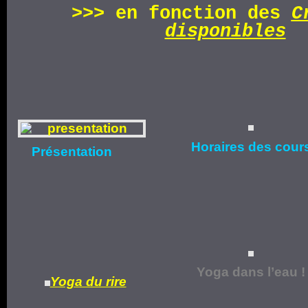
>>>
en fonction d
es
C
disponibles
Horaires
des cour
Présentation
Yoga dans l’eau !
Yoga du rire