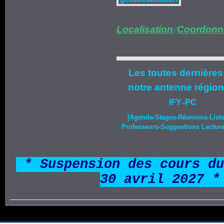
Localisation
Coordonn
//
Les toutes dernières
notre
antenne région
IFY
PC
–
[Agenda-
Stages
-Réunions-List
Professeurs-Suggestions Lecture-
*
* Suspension des cours du
30 avril 2027 *