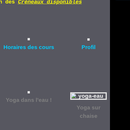
n d
es
Cr
éneaux disponibles
Horaires
des cours
Profil
Yoga dans l’eau !
Yoga
sur
chaise