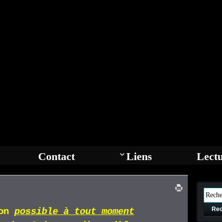
Contact
Liens
Lect
Rec
ion
p
ossible
à tout moment