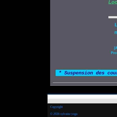
Loc
L
n
[
Pro
*
* Suspension des cou
Copyright
© 2026 sylvaine yoga.