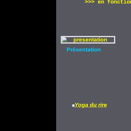
>>>
en fonctio
Présentation
Yoga du rire