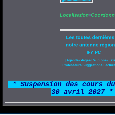
Localisation
Coordonn
//
Les toutes dernières
notre
antenne région
IFY
PC
–
[Agenda-
Stages
-Réunions-List
Professeurs-Suggestions Lecture-
*
* Suspension des cours du
30 avril 2027 *