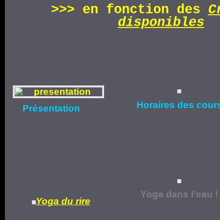
>>>
en fonction d
es
C
disponibles
Horaires
des cour
Présentation
Yoga dans l’eau !
Yoga du rire