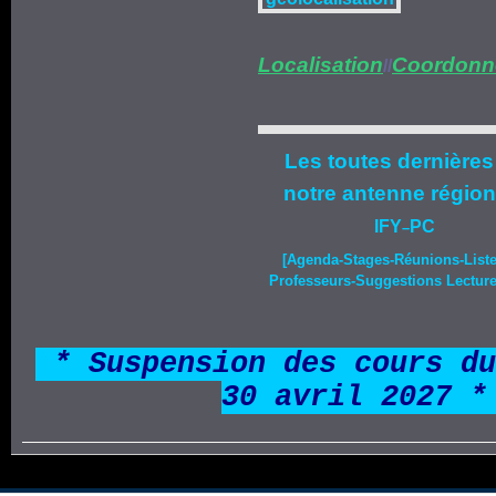
Localisation
Coordonn
//
Les toutes dernières
notre
antenne région
IFY
PC
–
[Agenda-
Stages
-Réunions-List
Professeurs-Suggestions Lecture-
*
* Suspension des cours du
30 avril 2027 *