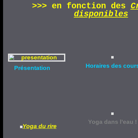
>>>
en fonction d
es
C
disponibles
Horaires
des cour
Présentation
Yoga dans l’eau !
Yoga du rire