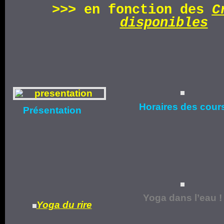
>>>
en fonction d
es
C
disponibles
Horaires
des cour
Présentation
Yoga dans l’eau !
Yoga du rire