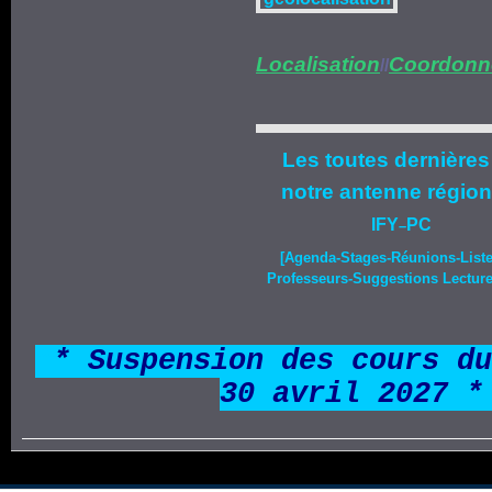
Localisation
Coordonn
//
Les toutes dernières
notre
antenne région
IFY
PC
–
[Agenda-
Stages
-Réunions-List
Professeurs-Suggestions Lecture-
*
* Suspension des cours du
30 avril 2027 *