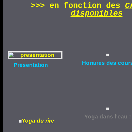
>>>
en fonction d
es
C
disponibles
Horaires
des cour
Présentation
Yoga dans l’eau !
Yoga du rire