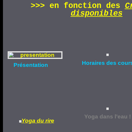
>>>
en fonction d
es
C
disponibles
Horaires
des cour
Présentation
Yoga dans l’eau !
Yoga du rire