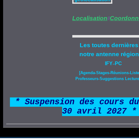
Localisation
Coordonn
//
Les toutes dernières
notre
antenne région
IFY
PC
–
[Agenda-
Stages
-Réunions-List
Professeurs-Suggestions Lecture-
*
* Suspension des cours du
30 avril 2027 *