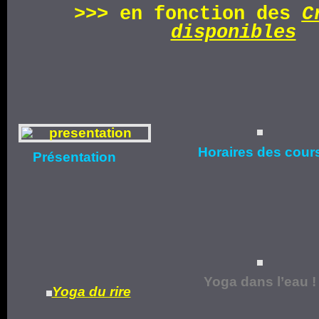
>>>
en fonction d
es
C
disponibles
Horaires
des cour
Présentation
Yoga dans l’eau !
Yoga du rire